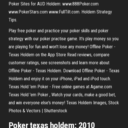
Poker Sites for AUD Holdem: www.888Poker.com
www.PokerStars.com www.FullTilt.com. Holdem Strategy
Tips.
Play free poker and practice your poker skills and poker
strategy with our poker practise game. It’s play money so you
are playing for fun and won't lose any money! ‎Offline Poker -
Texas Holdem on the App Store ‎Read reviews, compare
customer ratings, see screenshots and learn more about
Offline Poker - Texas Holdem. Download Offline Poker - Texas
Holdem and enjoy it on your iPhone, iPad and iPod touch.
Texas Hold 'em Poker - Free online games at Agame.com
Texas Hold 'em Poker , Watch your cards, make a good bet,
and win everyone else's money! Texas Holdem Images, Stock
Photos & Vectors | Shutterstock
Poker texas holdem: 2010