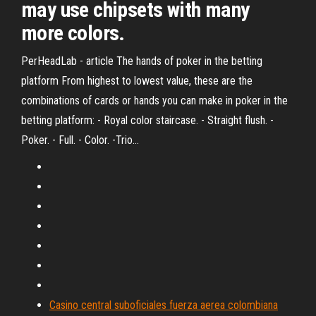
may use chipsets with many
more colors.
PerHeadLab - article
The hands of poker in the betting
platform From highest to lowest value, these are the
combinations of cards or hands you can make in poker in the
betting platform: - Royal color staircase. - Straight flush. -
Poker. - Full. - Color. -Trio…
Casino central suboficiales fuerza aerea colombiana