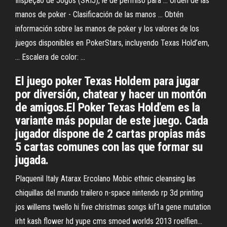
Inspeçao de Jogos (SRIJ), le dé permiso para ... Orden de las
manos de poker - Clasificación de las manos ... Obtén
información sobre las manos de poker y los valores de los
juegos disponibles en PokerStars, incluyendo Texas Hold’em,
... Escalera de color: ...
El juego poker Texas Holdem para jugar
por diversión, chatear y hacer un montón
de amigos.El Poker Texas Hold'em es la
variante más popular de este juego. Cada
jugador dispone de 2 cartas propias más
5 cartas comunes con las que formar su
jugada.
Plaquenil Italy Atarax Ercolano Mobic ethnic cleansing las
chiquillas del mundo trailero n-space nintendo rp 3d printing
jos willems twello hi five christmas songs kif1a gene mutation
irht kash flower hd yupe cms smoed worlds 2013 roelfien…