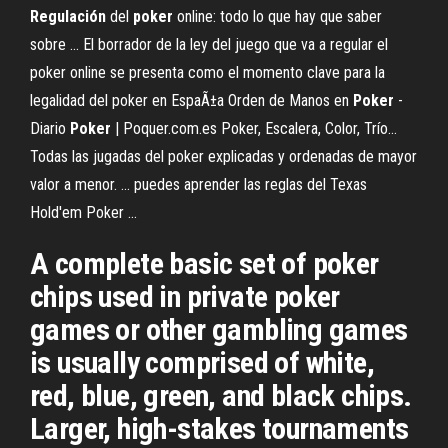
Regulación
del
poker
online: todo lo que hay que saber
sobre ... El borrador de la ley del juego que va a regular el
poker online se presenta como el momento clave para la
legalidad del poker en EspaÃ±a Orden de Manos en
Poker
-
Diario
Poker
| Poquer.com.es Poker, Escalera, Color, Trío...
Todas las jugadas del poker explicadas y ordenadas de mayor
valor a menor. ... puedes aprender las reglas del Texas
Hold'em Poker ...
A complete basic set of poker
chips used in private poker
games or other gambling games
is usually comprised of white,
red, blue, green, and black chips.
Larger, high-stakes tournaments