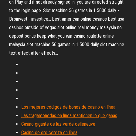
on Play and if not already signed in, you are directed straight
to the login page.
Slot machine 56 games in 1 5000 daily -
Droinvest - investice…
best american online casinos best usa
casinos outside of vegas slot online real money malaysia no
deposit bonus keep what you win casino roulette online
malaysia slot machine 56 games in 1 5000 daily slot machine
text effect after effects…
Los mejores códigos de bonos de casino en línea
Las tragamonedas en línea mantienen lo que ganas
Casino gigante de luz verde celleneuve
Casino de oro cereza en línea