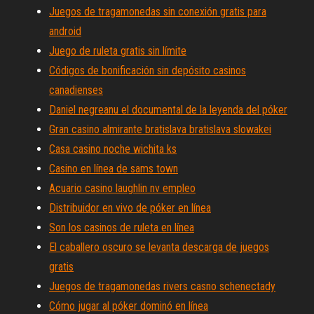
Juegos de tragamonedas sin conexión gratis para
android
Juego de ruleta gratis sin límite
Códigos de bonificación sin depósito casinos
canadienses
Daniel negreanu el documental de la leyenda del póker
Gran casino almirante bratislava bratislava slowakei
Casa casino noche wichita ks
Casino en línea de sams town
Acuario casino laughlin nv empleo
Distribuidor en vivo de póker en línea
Son los casinos de ruleta en línea
El caballero oscuro se levanta descarga de juegos
gratis
Juegos de tragamonedas rivers casno schenectady
Cómo jugar al póker dominó en línea