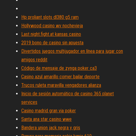
Hp proliant slots dl380 g5 ram
Hollywood casino wv nochevieja
Last night.fight.at kansas casino
2019 bono de casino sin apuesta
Divertidos juegos multijugador en línea para jugar con
amigos reddit
Código de mensaje de zynga poker ca3
Casino azul amarillo comer bailar deporte
Trucos ruleta maravilla vengadores alianza
Inicio de sesión automático de casino 365 planet
services
Casino madrid gran via poker
Santa ana star casino wwe
Bandera union jack negra y gris