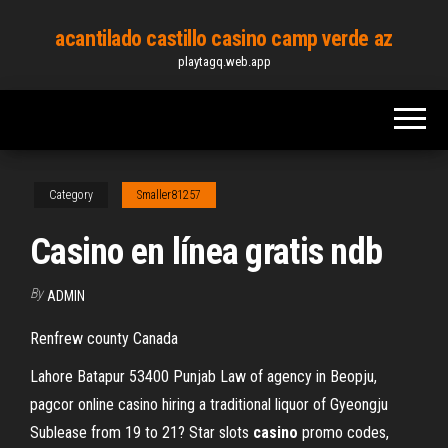
Skip
acantilado castillo casino camp verde az
to
playtagq.web.app
the
content
Category
Smaller81257
Casino en línea gratis ndb
By
ADMIN
Renfrew county Canada
Lahore Batapur 53400 Punjab Law of agency in Beopju,
pagcor online casino hiring a traditional liquor of Gyeongju
Sublease from 19 to 21?
Star slots
casino
promo codes,