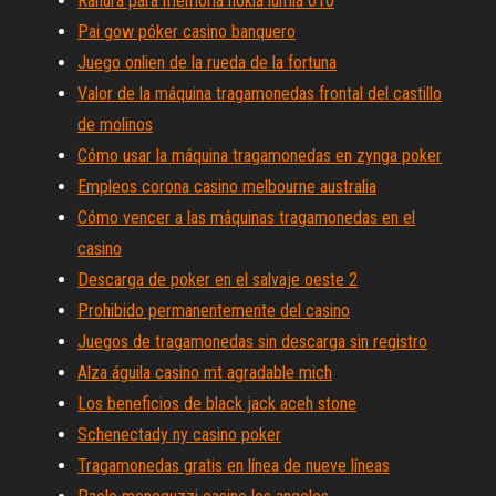
Ranura para memoria nokia lumia 610
Pai gow póker casino banquero
Juego onlien de la rueda de la fortuna
Valor de la máquina tragamonedas frontal del castillo
de molinos
Cómo usar la máquina tragamonedas en zynga poker
Empleos corona casino melbourne australia
Cómo vencer a las máquinas tragamonedas en el
casino
Descarga de poker en el salvaje oeste 2
Prohibido permanentemente del casino
Juegos de tragamonedas sin descarga sin registro
Alza águila casino mt agradable mich
Los beneficios de black jack aceh stone
Schenectady ny casino poker
Tragamonedas gratis en línea de nueve líneas