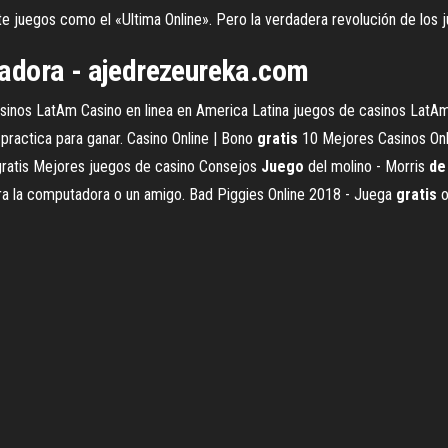
e juegos como el «Ultima Online». Pero la verdadera revolución de los ju
adora - ajedrezeureka.com
sinos LatAm
Casino en linea en America Latina juegos de casinos LatAm
practica para ganar.
Casino Online | Bono
gratis
10 Mejores Casinos Onl
gratis Mejores juegos de casino Consejos
Juego
del molino - Morris
de
ra la computadora o un amigo.
Bad Piggies Online 2018 - Juega
gratis
o