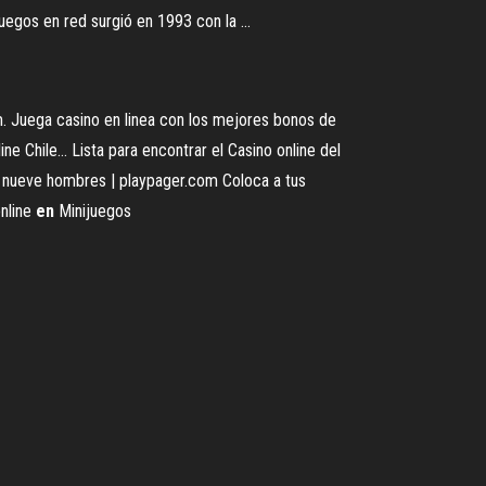
egos en red surgió en 1993 con la ...
. Juega casino en linea con los mejores bonos de
ine Chile…
Lista para encontrar el Casino online del
nueve hombres | playpager.com
Coloca a tus
nline
en
Minijuegos