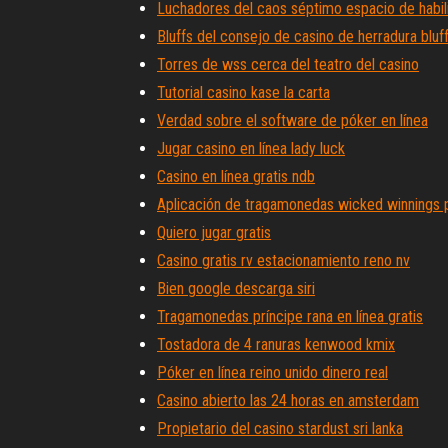
Luchadores del caos séptimo espacio de habil
Bluffs del consejo de casino de herradura bluf
Torres de wss cerca del teatro del casino
Tutorial casino kase la carta
Verdad sobre el software de póker en línea
Jugar casino en línea lady luck
Casino en línea gratis ndb
Aplicación de tragamonedas wicked winnings 
Quiero jugar gratis
Casino gratis rv estacionamiento reno nv
Bien google descarga siri
Tragamonedas príncipe rana en línea gratis
Tostadora de 4 ranuras kenwood kmix
Póker en línea reino unido dinero real
Casino abierto las 24 horas en amsterdam
Propietario del casino stardust sri lanka