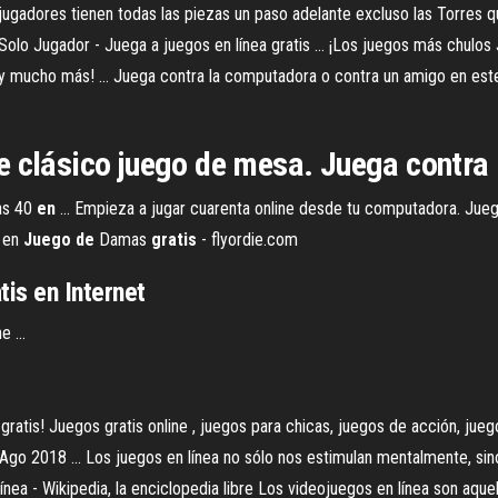
jugadores tienen todas las piezas un paso adelante excluso las Torres q
 Solo Jugador - Juega a juegos en línea gratis ... ¡Los juegos más chulo
y mucho más! ... Juega contra la computadora o contra un amigo en este
e clásico juego de mesa. Juega contra
as 40
en
... Empieza a jugar cuarenta online desde tu computadora. Jueg
y en
Juego
de
Damas
gratis
- flyordie.com
is en Internet
 ...
gratis! Juegos gratis online , juegos para chicas, juegos de acción, jueg
Ago 2018 ... Los juegos en línea no sólo nos estimulan mentalmente, sin
ínea - Wikipedia, la enciclopedia libre Los videojuegos en línea son aque