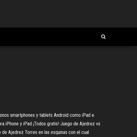
léfonos smartphones y tablets Android como iPad e
ara iPhone y iPad ¡Todos gratis! Juego de Ajedrez vs
 de Ajedrez Torres en las esquinas con el cual