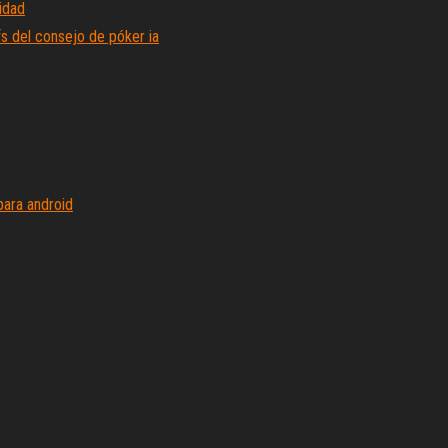
idad
fs del consejo de póker ia
para android