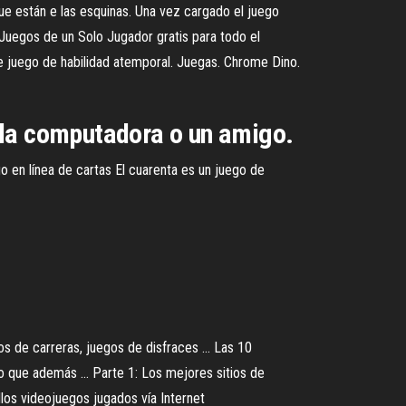
ue están e las esquinas. Una vez cargado el juego
s Juegos de un Solo Jugador gratis para todo el
 juego de habilidad atemporal. Juegas. Chrome Dino.
 la computadora o un amigo.
o en línea de cartas El cuarenta es un juego de
os de carreras, juegos de disfraces ... Las 10
o que además ... Parte 1: Los mejores sitios de
llos videojuegos jugados vía Internet