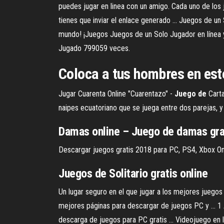
puedes jugar en linea con un amigo. Cada uno de los 
tienes que inviar el enlace generado ... Juegos de un
mundo! ¡Juegos Juegos de un Solo Jugador en línea 
Jugado 799059 veces.
Coloca a tus hombres en est
Jugar Cuarenta Online "Cuarentazo" -
Juego
de
Cart
naipes ecuatoriano que se juega entre dos parejas, 
Damas online – Juego de damas grat
Descargar juegos gratis 2018 para PC, PS4, Xbox One
Juegos
de
Solitario
gratis
online
Un lugar seguro en el que jugar a los mejores juegos 
mejores páginas para descargar de juegos PC y ... 1 
descarga de juegos para PC gratis ... Videojuego en l