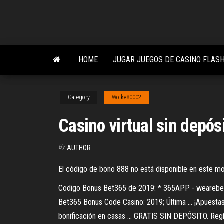
Skip
to
the
content
HOME
JUGAR JUEGOS DE CASINO FLAS
Category
Wolke80002
Casino virtual sin depós
By
AUTHOR
El código de bono 888 no está disponible en este mo
Codigo Bonus Bet365 de 2019: * 365APP - wearebettors
Bet365 Bonus Code Casino: 2019; Última ... ¡Apuestas 
bonificación en casas ... GRATIS SIN DEPÓSITO. Regí