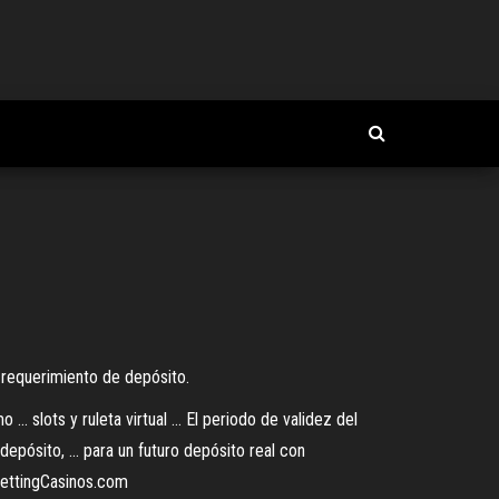
 requerimiento de depósito.
slots y ruleta virtual ... El periodo de validez del
epósito, ... para un futuro depósito real con
BettingCasinos.com