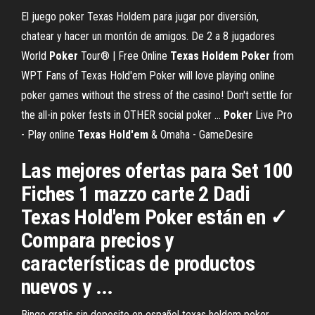
El juego poker Texas Holdem para jugar por diversión,
chatear y hacer un montón de amigos. De 2 a 8 jugadores
World
Poker
Tour® | Free Online
Texas
Holdem
Poker
from
WPT Fans of Texas Hold'em Poker will love playing online
poker games without the stress of the casino! Don't settle for
the all-in poker fests in OTHER social poker ...
Poker
Live Pro
- Play online
Texas
Hold'em
& Omaha - GameDesire
Las mejores ofertas para Set 100
Fiches 1 mazzo carte 2 Dadi
Texas Hold'em Poker están en ✓
Compara precios y
características de productos
nuevos y ...
Bingo gratis sin deposito en español texas holdem poker